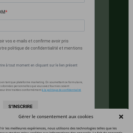
NOM
ir vos e-mails et confirme avoir pris
re politique de confidentialité et mentions
re à tout moment en cliquant sur le lien présent
o en tant que plateforme marketing. En soumettant ce formulaire,
es données personnelles que vous avez fournies soient
 pour être traitées conformément
à la politique de confidentialité
S'INSCRIRE
Gérer le consentement aux cookies
rir les meilleures expériences, nous utilisons des technologies telles que les
pour stocker et/ou accéder aux informations des appareils. Le fait de consentir