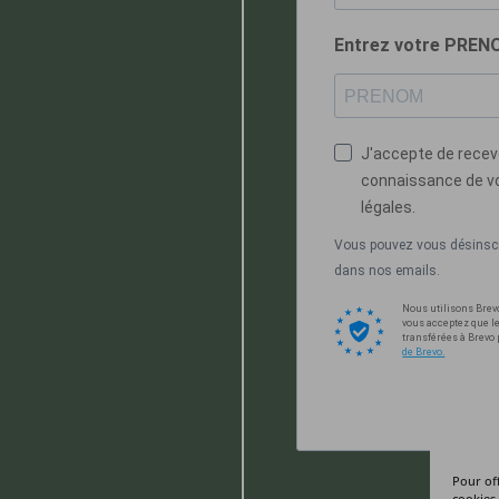
Entrez votre PRE
J'accepte de recevo
connaissance de vot
légales.
Vous pouvez vous désinscri
dans nos emails.
Nous utilisons Brev
vous acceptez que l
transférées à Brevo
de Brevo.
Pour off
cookies 