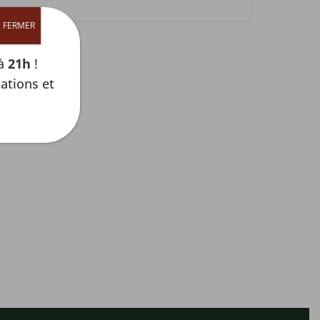

FERMER
’à
21h
!
ations et