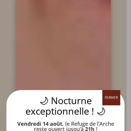
🌙 Nocturne
FERMER
exceptionnelle ! 🌙
Vendredi 14 août
, le Refuge de l’Arche
reste ouvert jusqu’à
21h
!