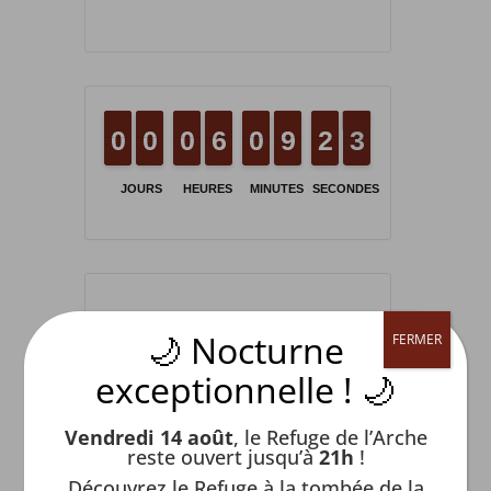
9
9
0
0
9
9
0
0
9
9
0
0
5
5
6
6
9
9
0
0
8
8
9
9
1
1
2
2
3
2
3
JOURS
HEURES
MINUTES
SECONDES
PROCHAIN ÉVÉNEMENT
🌙 Nocturne
FERMER
exceptionnelle ! 🌙
Exposition photos
Vendredi 14 août
, le Refuge de l’Arche
reste ouvert jusqu’à
21h
!
DATE
Découvrez le Refuge à la tombée de la