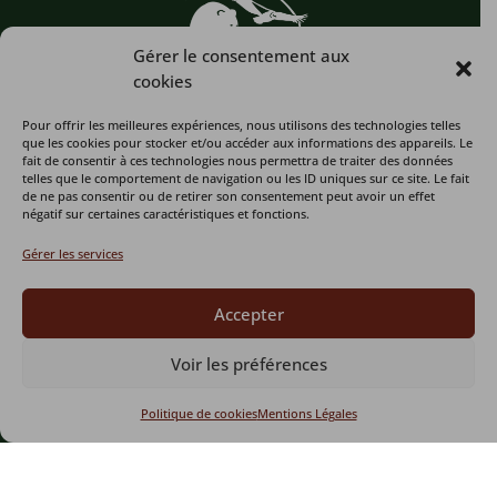
Gérer le consentement aux
cookies
Pour offrir les meilleures expériences, nous utilisons des technologies telles
que les cookies pour stocker et/ou accéder aux informations des appareils. Le
Le Refuge de l’Arche
fait de consentir à ces technologies nous permettra de traiter des données
telles que le comportement de navigation ou les ID uniques sur ce site. Le fait
de ne pas consentir ou de retirer son consentement peut avoir un effet
négatif sur certaines caractéristiques et fonctions.
13 quater Rue Félix Marchand,
53200 Château-Gontier-sur-Mayenne
Gérer les services
02 43 07 24 38
Accepter
Voir les préférences
Télécharger le dépliant
Politique de cookies
Mentions Légales
LE REFUGE
LES INFOS
LIENS UTILES
Qui sommes-
L’association
Billetterie