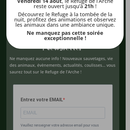
Vendredi 14 août
, le Refuge de l’Arche
Suivez le Refuge de l’Arche
reste ouvert jusqu’à
21h
!
Découvrez le Refuge à la tombée de la
nuit, profitez des animations et observez
les animaux dans une ambiance unique.
Ne manquez pas cette soirée
exceptionnelle !
Newsletter
Ne manquez aucune info ! Nouveaux sauvetages, vie
des animaux, évènements, actualités, coulisses… vous
saurez tout sur le Refuge de l’Arche !
Entrez votre EMAIL
Veuillez renseigner votre adresse email pour vous