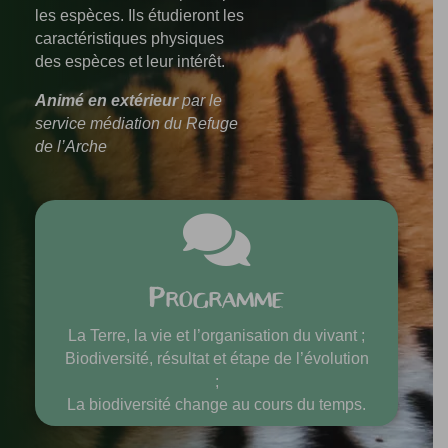
les espèces. Ils étudieront les
caractéristiques physiques
des espèces et leur intérêt.
Animé en extérieur
par le
service médiation du Refuge
de l’Arche

Programme
La Terre, la vie et l’organisation du vivant ;
Biodiversité, résultat et étape de l’évolution
;
La biodiversité change au cours du temps.