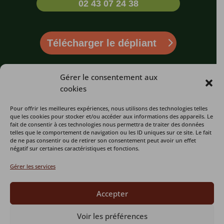
02 43 07 24 38
Télécharger le dépliant
LE REFUGE
LES INFOS
LIENS UTILES
Gérer le consentement aux
cookies
Qui sommes-
L’association
Billetterie
nous ?
Pour offrir les meilleures expériences, nous utilisons des technologies telles
Un centre de
Faire un don
que les cookies pour stocker et/ou accéder aux informations des appareils. Le
Visiter le Refuge
sauvegarde
fait de consentir à ces technologies nous permettra de traiter des données
Espace Presse
telles que le comportement de navigation ou les ID uniques sur ce site. Le fait
Actualités
Un Chantier
de ne pas consentir ou de retirer son consentement peut avoir un effet
Plan du site
d’insertion
négatif sur certaines caractéristiques et fonctions.
Soutenir
Devenir
l’association
L’équipe
Gérer les services
membre
Contact
Accepter
Mentions légales
Copyright © 2026 Refuge de l'Arche. Tous droits réservés.
Voir les préférences