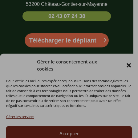
53200 Château-Gontier-sur-Mayenne
02 43 07 24 38
Télécharger le dépliant
LE REFUGE
LES INFOS
LIENS UTILES
Gérer le consentement aux
cookies
Qui sommes-
L’association
Billetterie
nous ?
Pour offrir les meilleures expériences, nous utilisons des technologies telles
Un centre de
Faire un don
que les cookies pour stocker et/ou accéder aux informations des appareils. Le
Visiter le Refuge
sauvegarde
fait de consentir à ces technologies nous permettra de traiter des données
Espace Presse
telles que le comportement de navigation ou les ID uniques sur ce site. Le fait
Actualités
Un Chantier
de ne pas consentir ou de retirer son consentement peut avoir un effet
Plan du site
d’insertion
négatif sur certaines caractéristiques et fonctions.
Soutenir
Devenir
l’association
L’équipe
Gérer les services
membre
Contact
Accepter