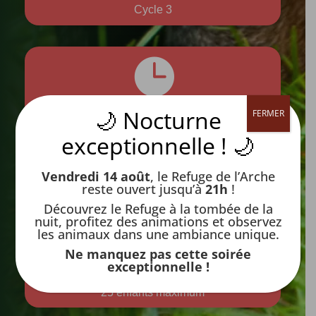
Cycle 3

🌙 Nocturne
FERMER
Durée
exceptionnelle ! 🌙
60 minutes
Vendredi 14 août
, le Refuge de l’Arche
reste ouvert jusqu’à
21h
!

Découvrez le Refuge à la tombée de la
nuit, profitez des animations et observez
les animaux dans une ambiance unique.
Ne manquez pas cette soirée
Capacité
exceptionnelle !
25 enfants maximum