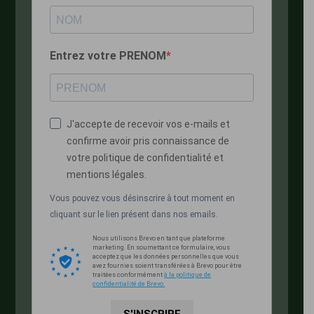
Entrez votre PRENOM
J'accepte de recevoir vos e-mails et
confirme avoir pris connaissance de
votre politique de confidentialité et
mentions légales.
Vous pouvez vous désinscrire à tout moment en
cliquant sur le lien présent dans nos emails.
Nous utilisons Brevo en tant que plateforme
marketing. En soumettant ce formulaire, vous
acceptez que les données personnelles que vous
avez fournies soient transférées à Brevo pour être
traitées conformément
à la politique de
confidentialité de Brevo.
S'INSCRIRE