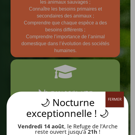
les animaux sauvages ;
Connaître les besoins primaires et
secondaires des animaux ;
Comprendre que chaque espèce a des
besoins différents ;
Comprendre l’importance de l’animal
domestique dans l’évolution des sociétés
humaines.

Niveau scolaire
🌙 Nocturne
FERMER
Cycle 3
exceptionnelle ! 🌙
Vendredi 14 août
, le Refuge de l’Arche

reste ouvert jusqu’à
21h
!