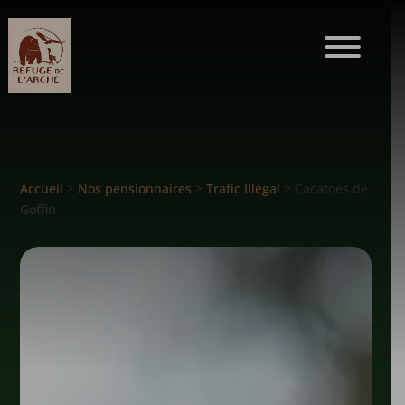
Accueil
>
Nos pensionnaires
>
Trafic Illégal
> Cacatoès de
Goffin