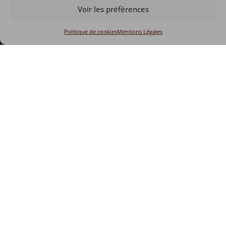
Voir les préférences
Politique de cookies
Mentions Légales
Macaques de Barbarie
Suivez le Refuge de l’Arche