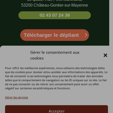
53200 Château-Gontier-sur-Mayenne
02 43 07 24 38
Télécharger le dépliant
LE REFUGE
LES INFOS
LIENS UTILES
Gérer le consentement aux
cookies
Qui sommes-
L’association
Billetterie
nous ?
Pour offrir les meilleures expériences, nous utilisons des technologies telles
Un centre de
Faire un don
que les cookies pour stocker et/ou accéder aux informations des appareils. Le
Visiter le Refuge
sauvegarde
fait de consentir à ces technologies nous permettra de traiter des données
Espace Presse
telles que le comportement de navigation ou les ID uniques sur ce site. Le fait
Actualités
Un Chantier
de ne pas consentir ou de retirer son consentement peut avoir un effet
Plan du site
d’insertion
négatif sur certaines caractéristiques et fonctions.
Soutenir
Devenir
l’association
L’équipe
Gérer les services
membre
Contact
Accepter