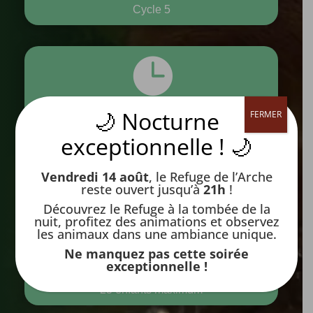
Cycle 5

🌙 Nocturne
FERMER
Durée
exceptionnelle ! 🌙
90 minutes
Vendredi 14 août
, le Refuge de l’Arche
reste ouvert jusqu’à
21h
!

Découvrez le Refuge à la tombée de la
nuit, profitez des animations et observez
les animaux dans une ambiance unique.
Ne manquez pas cette soirée
Capacité
exceptionnelle !
25 enfants maximum