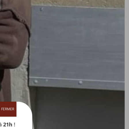

FERMER
’à
21h
!