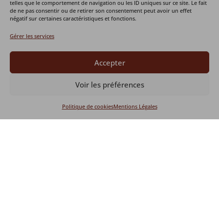
telles que le comportement de navigation ou les ID uniques sur ce site. Le fait
de ne pas consentir ou de retirer son consentement peut avoir un effet
négatif sur certaines caractéristiques et fonctions.
Gérer les services
Accepter
Voir les préférences
Politique de cookies
Mentions Légales
Ensuite, la panthère noire Kiara a subi la même
intervention. Les deux opérations se sont bien
déroulées, Lina et Kiara se sont bien remises de
leur intervention.
Pour rappel, nous stérilisons les pensionnaires du
Refuge car notre objectif n’est pas de faire de la
reproduction. De plus, une naissance empêcherait
le sauvetage d’un animal qui serait dans le besoin