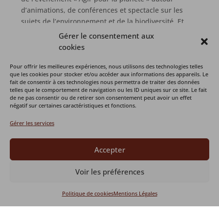
d’animations, de conférences et spectacle sur les
sujets de l’environnement et de la biodiversité. Et
la participation d’une 20aine d’exposants et
Gérer le consentement aux
associations. Nous prenons date pour la seconde
cookies
édition en septembre 2026.
Pour offrir les meilleures expériences, nous utilisons des technologies telles
Enfin notre association est fière de porter un
que les cookies pour stocker et/ou accéder aux informations des appareils. Le
fait de consentir à ces technologies nous permettra de traiter des données
Chantier d’Insertion par l’Activité Économique par
telles que le comportement de navigation ou les ID uniques sur ce site. Le fait
lequel des personnes en transition professionnelle
de ne pas consentir ou de retirer son consentement peut avoir un effet
négatif sur certaines caractéristiques et fonctions.
se (re)construisent un projet de vie et un projet
professionnel au contact des animaux dans leur
Gérer les services
mission d’aide soigneur.euse animalier.
Ainsi, nous restons fidèles à l’esprit et
Accepter
l’engagement du fondateur et des premiers jeunes
bénévoles, artisans des premières pierres.
Voir les préférences
Aujourd’hui, nous le devons aux générations de
Politique de cookies
Mentions Légales
jeunes et moins jeunes qui œuvrent au sein de
l’association Le CEPAN (Cercle d’Etude et de