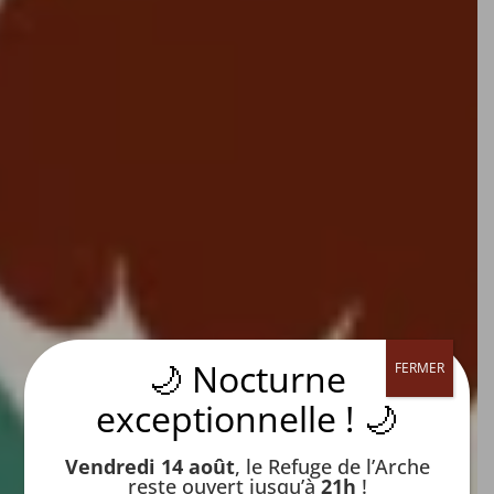
🌙 Nocturne
FERMER
7
exceptionnelle ! 🌙
Vendredi 14 août
, le Refuge de l’Arche
reste ouvert jusqu’à
21h
!