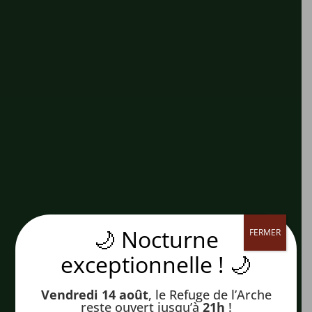
🌙 Nocturne
FERMER
exceptionnelle ! 🌙
Vendredi 14 août
, le Refuge de l’Arche
reste ouvert jusqu’à
21h
!