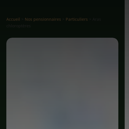
Accueil
>
Nos pensionnaires
>
Particuliers
> Aras
chloroptères