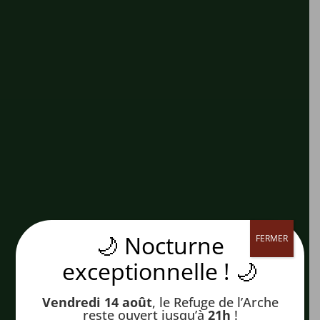
🌙 Nocturne
FERMER
exceptionnelle ! 🌙
Vendredi 14 août
, le Refuge de l’Arche
reste ouvert jusqu’à
21h
!